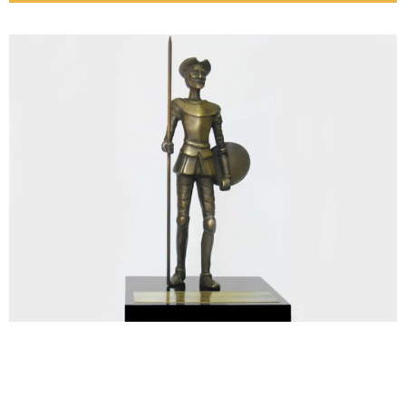
Código: FF-387
Troféu Dom Quixote - Peça fundida em bronze com
patina marrom