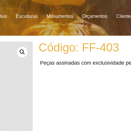
féus
Esculturas
Monumentos
Orçamentos
Client
Código: FF-403
Peças assinadas com exclusividade pe