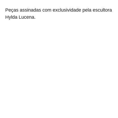
Peças assinadas com exclusividade pela escultora
Hylda Lucena.
Produtos relacionados
FF-075
FF-132