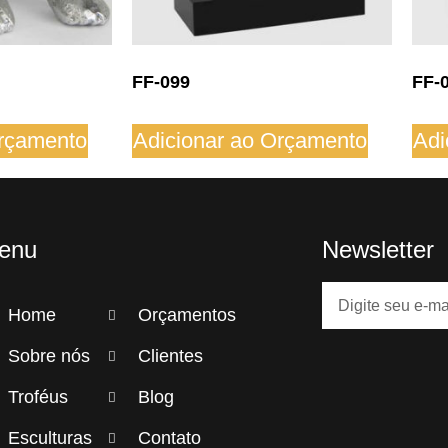
FF-099
FF-
Orçamento
Adicionar ao Orçamento
Adi
enu
Newsletter
Home
Orçamentos
Sobre nós
Clientes
Troféus
Blog
Esculturas
Contato