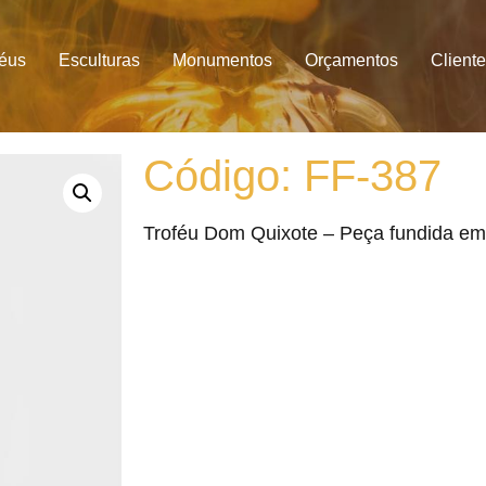
féus
Esculturas
Monumentos
Orçamentos
Client
Código: FF-387
Troféu Dom Quixote – Peça fundida e