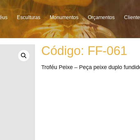
féus
Esculturas
Monumentos
Orçamentos
Client
Código: FF-061
Troféu Peixe – Peça peixe duplo fundi